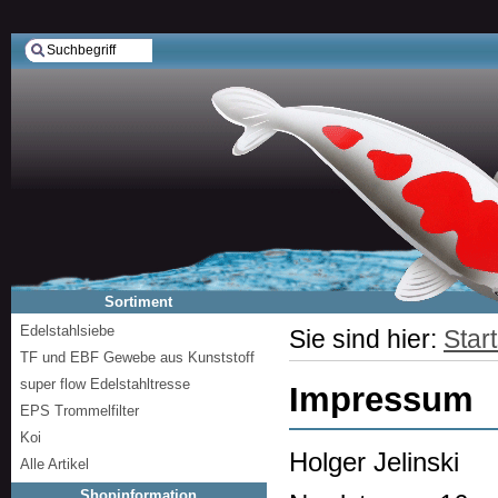
Sortiment
Edelstahlsiebe
Sie sind hier:
Start
TF und EBF Gewebe aus Kunststoff
super flow Edelstahltresse
Impressum
EPS Trommelfilter
Koi
Holger Jelinski
Alle Artikel
Shopinformation