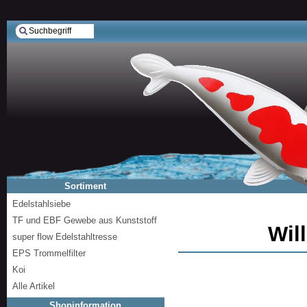
Sortiment
Edelstahlsiebe
TF und EBF Gewebe aus Kunststoff
Wil
super flow Edelstahltresse
EPS Trommelfilter
Koi
Alle Artikel
Shopinformation