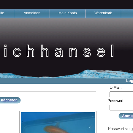
ite
Anmelden
Mein Konto
Warenkorb
Log
E-Mail:
Passwort:
Passwort ver