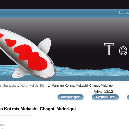
Startse
er:
Startseite
::
Koi
::
Koi bis 30cm
:: Maruhiro Koi mix Mukashi, Chagoi, Midorigoi
Artikel 12/12
o Koi mix Mukashi, Chagoi, Midorigoi
wSt.