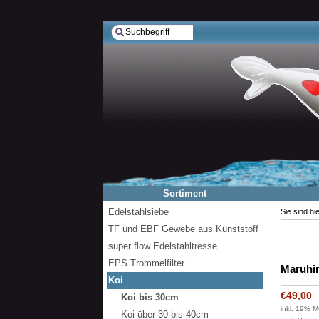
Sortiment
Edelstahlsiebe
Sie sind hi
TF und EBF Gewebe aus Kunststoff
super flow Edelstahltresse
EPS Trommelfilter
Maruhir
Koi
€49,00
Koi bis 30cm
inkl. 19% M
Koi über 30 bis 40cm