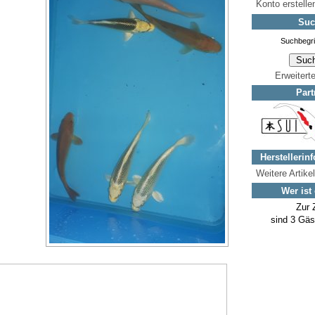
Konto erstelle
Suc
Erweitert
Part
Herstellerin
Weitere Artike
Wer ist
Zur 
sind 3 Gäs