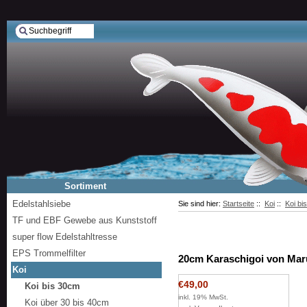
Sortiment
Edelstahlsiebe
Sie sind hier:
Startseite
::
Koi
::
Koi bi
TF und EBF Gewebe aus Kunststoff
super flow Edelstahltresse
EPS Trommelfilter
20cm Karaschigoi von Mar
Koi
€49,00
Koi bis 30cm
inkl. 19% MwSt.
Koi über 30 bis 40cm