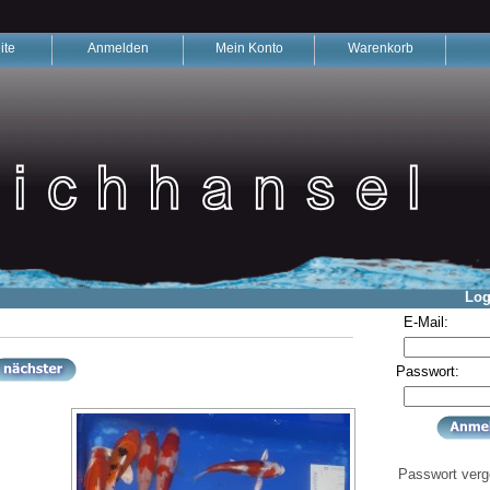
ite
Anmelden
Mein Konto
Warenkorb
Log
E-Mail:
Passwort:
Passwort ver