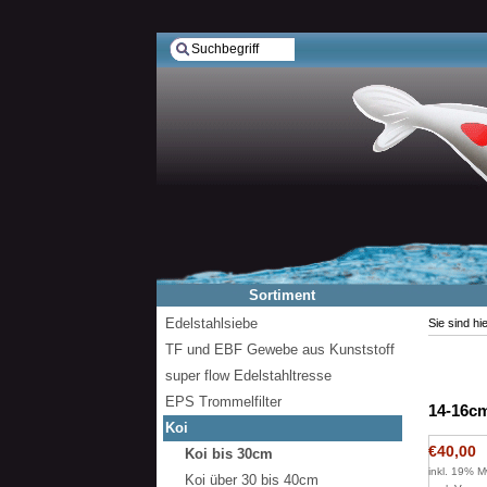
Sortiment
Edelstahlsiebe
Sie sind hi
TF und EBF Gewebe aus Kunststoff
super flow Edelstahltresse
EPS Trommelfilter
14-16c
Koi
€40,00
Koi bis 30cm
inkl. 19% M
Koi über 30 bis 40cm