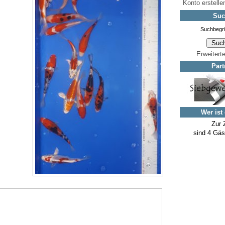
Konto erstelle
Suc
Erweitert
Part
Wer ist
Zur 
sind 4 Gäs