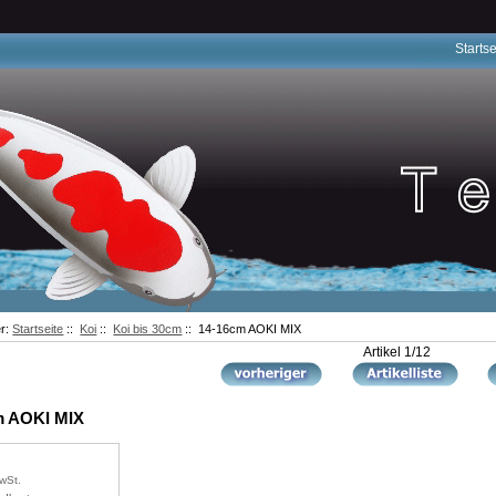
Startse
er:
Startseite
::
Koi
::
Koi bis 30cm
:: 14-16cm AOKI MIX
Artikel 1/12
m AOKI MIX
wSt.