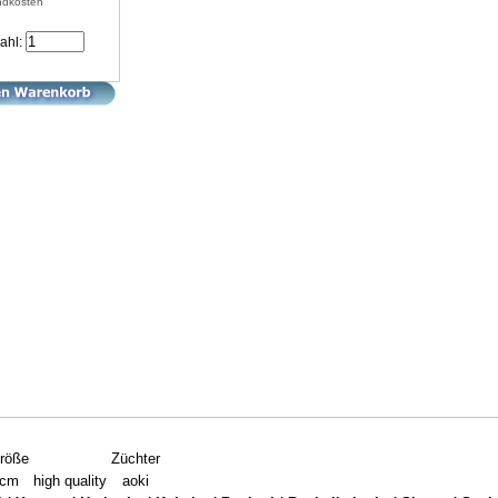
ndkosten
ahl:
röße
Züchter
cm
high quality
aoki