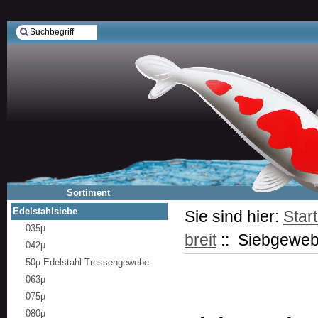
Sortiment
Edelstahlsiebe
Sie sind hier:
Start
035µ
breit
:: Siebgeweb
042µ
50µ Edelstahl Tressengewebe
063µ
075µ
080µ