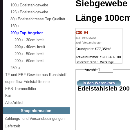
Siebgewebe 2
100µ Edelstahlgewebe
125µ Edelstahlgewebe
Länge 100c
80µ Edelstahltresse Top Qualität
150µ
€30,94
200µ Top Angebot
inkl. 19% MwSt.
200µ - 30cm breit
zzgl.
Versandkosten
200µ - 40cm breit
Grundpreis: €77,35/m²
200µ - 50cm breit
Artikelnummer: S200-40-100
200µ - 60cm breit
Lieferzeit: 3 bis 5 Werktage
250 µ
Anzahl:
TF und EBF Gewebe aus Kunststoff
super flow Edelstahltresse
Edelstahlsieb 20
EPS Trommelfilter
Koi
Alle Artikel
Shopinformation
Zahlungs- und Versandbedingungen
Lieferzeit