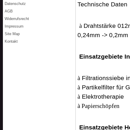
Technische Daten
Datenschutz
AGB
Widerrufsrecht
Drahtstärke 012
à
Impressum
0,24mm -> 0,2mm
Site Map
Kontakt
Einsatzgebiete In
Filtrationssiebe i
à
Partikelfilter für 
à
Elektrotherapie
à
à
Papierschöpfen
Einsatzgebiete 