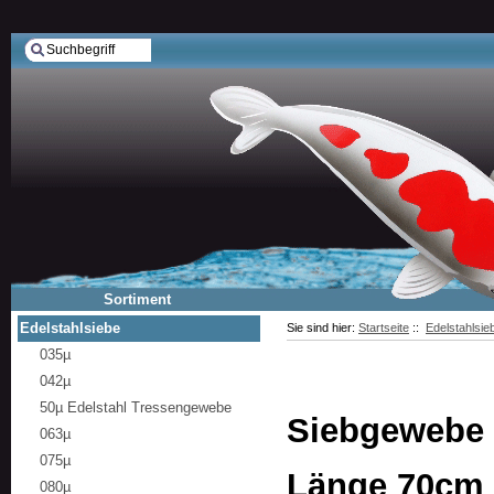
Sortiment
Edelstahlsiebe
Sie sind hier:
Startseite
::
Edelstahlsie
035µ
042µ
50µ Edelstahl Tressengewebe
Siebgewebe 1
063µ
075µ
Länge 70cm
080µ