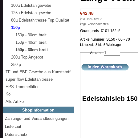
100µ Edelstahlgewebe
125µ Edelstahlgewebe
€42,48
inkl. 19% MwSt.
80µ Edelstahltresse Top Qualität
zzgl.
Versandkosten
150µ
Grundpreis: €101,15/m²
150µ - 30cm breit
Artikelnummer: S150 - 60 - 70
150µ - 40cm breit
Lieferzeit: 3 bis 5 Werktage
150µ - 60cm breit
Anzahl:
200µ Top Angebot
250 µ
TF und EBF Gewebe aus Kunststoff
super flow Edelstahltresse
EPS Trommelfilter
Koi
Edelstahlsieb 15
Alle Artikel
Shopinformation
Zahlungs- und Versandbedingungen
Lieferzeit
Datenschutz