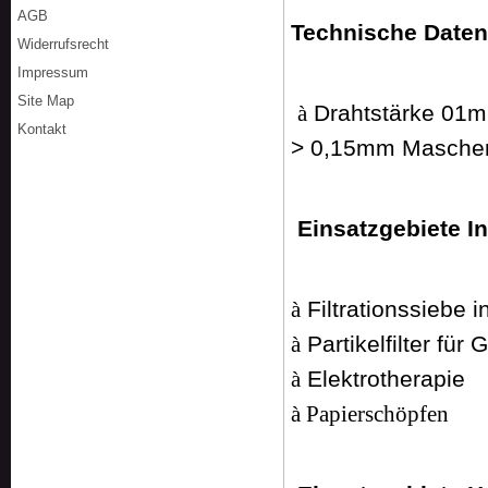
AGB
Technische Date
Widerrufsrecht
Impressum
Site Map
Drahtstärke 01
à
Kontakt
> 0,15mm Masche
Einsatzgebiete In
Filtrationssiebe i
à
Partikelfilter für 
à
Elektrotherapie
à
à
Papierschöpfen