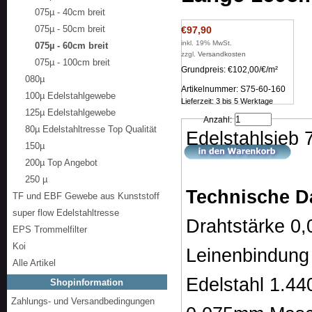
075µ - 40cm breit
075µ - 50cm breit
€97,90
inkl. 19% MwSt.
075µ - 60cm breit
zzgl.
Versandkosten
075µ - 100cm breit
Grundpreis: €102,00/€/m²
080µ
Artikelnummer: S75-60-160
100µ Edelstahlgewebe
Lieferzeit: 3 bis 5 Werktage
125µ Edelstahlgewebe
Anzahl:
80µ Edelstahltresse Top Qualität
Edelstahlsieb
150µ
200µ Top Angebot
250 µ
Technische D
TF und EBF Gewebe aus Kunststoff
super flow Edelstahltresse
Drahtstärke 0
EPS Trommelfilter
Koi
Leinenbindung
Alle Artikel
Edelstahl 1.44
Shopinformation
Zahlungs- und Versandbedingungen