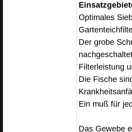
Einsatzgebie
Optimales Sie
Gartenteichfilte
Der grobe Schm
nachgeschaltet
Filterleistung 
Die Fische si
Krankheitsanfäl
Ein muß für je
Das Gewebe ei