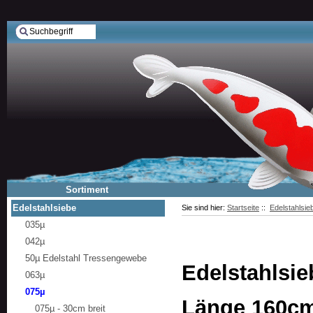
Sortiment
Edelstahlsiebe
Sie sind hier:
Startseite
::
Edelstahlsie
035µ
042µ
50µ Edelstahl Tressengewebe
Edelstahlsie
063µ
075µ
Länge 160c
075µ - 30cm breit