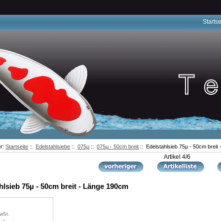
Startse
er:
Startseite
::
Edelstahlsiebe
::
075µ
::
075µ - 50cm breit
:: Edelstahlsieb 75µ - 50cm breit
Artikel 4/6
hlsieb 75µ - 50cm breit - Länge 190cm
wSt.