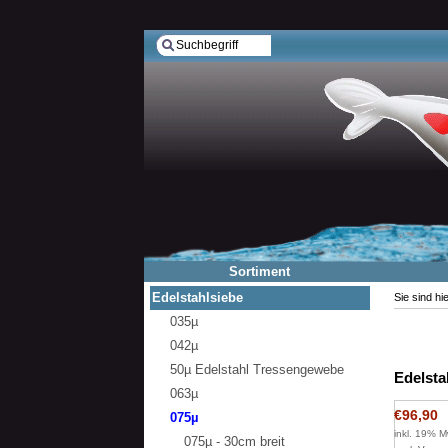
Sortiment
Edelstahlsiebe
Sie sind hi
035µ
042µ
50µ Edelstahl Tressengewebe
Edelsta
063µ
€96,90
075µ
inkl. 19% M
075µ - 30cm breit