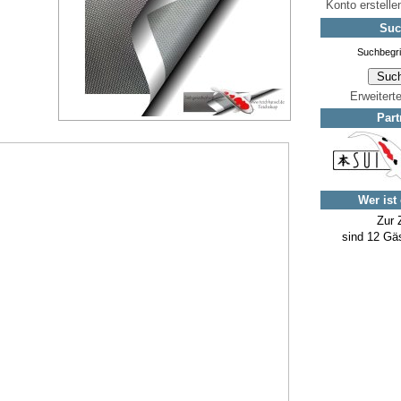
Konto erstelle
Suc
Erweitert
Part
Wer ist
Zur 
sind 12 Gäs