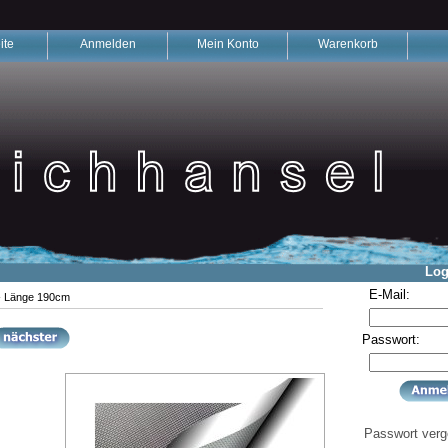
ite
Anmelden
Mein Konto
Warenkorb
Log
E-Mail:
 - Länge 190cm
Passwort:
Passwort ver