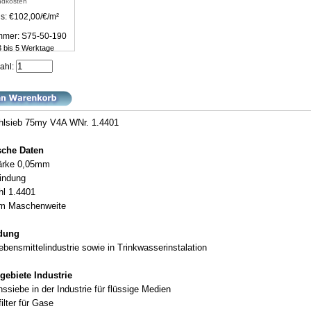
ndkosten
s: €102,00/€/m²
ummer: S75-50-190
 3 bis 5 Werktage
ahl:
hlsieb 75my V4A WNr. 1.4401
sche Daten
ärke 0,05mm
indung
hl 1.4401
m Maschenweite
ndung
ebensmittelindustrie sowie in Trinkwasserinstalation
gebiete Industrie
onssiebe in der Industrie für flüssige Medien
filter für Gase