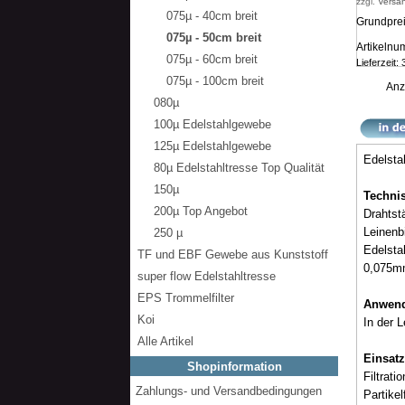
zzgl.
Versa
075µ - 40cm breit
Grundprei
075µ - 50cm breit
Artikeln
075µ - 60cm breit
Lieferzeit:
075µ - 100cm breit
Anz
080µ
100µ Edelstahlgewebe
125µ Edelstahlgewebe
Edelsta
80µ Edelstahltresse Top Qualität
150µ
Techni
200µ Top Angebot
Drahtst
Leinenb
250 µ
Edelsta
TF und EBF Gewebe aus Kunststoff
0,075m
super flow Edelstahltresse
EPS Trommelfilter
Anwe
Koi
In der L
Alle Artikel
Einsatz
Shopinformation
Filtrati
Zahlungs- und Versandbedingungen
Partikel