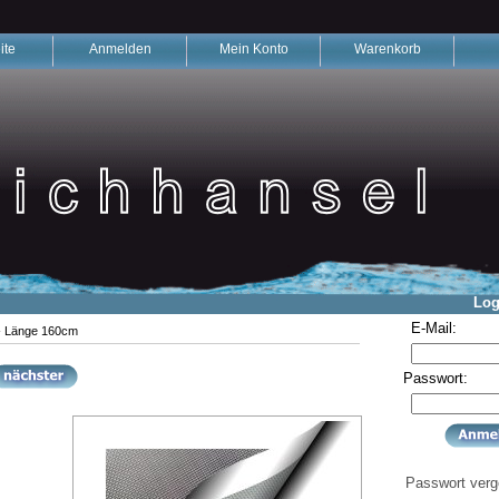
ite
Anmelden
Mein Konto
Warenkorb
Log
E-Mail:
 - Länge 160cm
Passwort:
Passwort ver