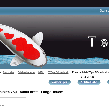
Startse
er:
Startseite
::
Edelstahlsiebe
::
075µ
::
075µ - 50cm breit
:: Edelstahlsieb 75µ - 50cm breit
Artikel 3/6
hlsieb 75µ - 50cm breit - Länge 160cm
wSt.