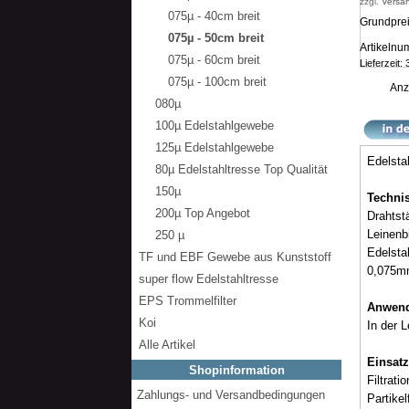
zzgl.
Versa
075µ - 40cm breit
Grundprei
075µ - 50cm breit
Artikeln
075µ - 60cm breit
Lieferzeit:
075µ - 100cm breit
Anz
080µ
100µ Edelstahlgewebe
125µ Edelstahlgewebe
Edelsta
80µ Edelstahltresse Top Qualität
150µ
Techni
200µ Top Angebot
Drahtst
Leinenb
250 µ
Edelsta
TF und EBF Gewebe aus Kunststoff
0,075m
super flow Edelstahltresse
EPS Trommelfilter
Anwe
Koi
In der L
Alle Artikel
Einsatz
Shopinformation
Filtrati
Zahlungs- und Versandbedingungen
Partikel