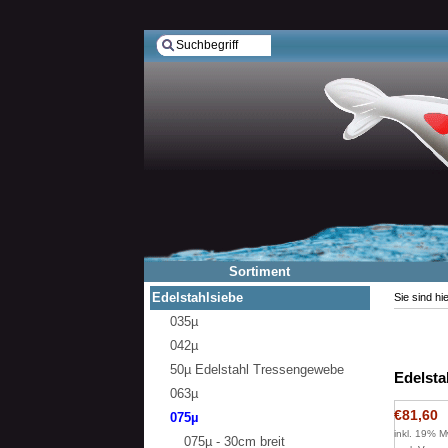
Sortiment
Edelstahlsiebe
Sie sind hi
035µ
042µ
50µ Edelstahl Tressengewebe
Edelsta
063µ
€81,60
075µ
inkl. 19% M
075µ - 30cm breit