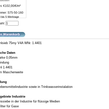
ndkosten
s: €102,00/€/m²
ummer: S75-50-160
 3 bis 5 Werktage
ahl:
hlsieb 75my V4A WNr. 1.4401
sche Daten
ärke 0,05mm
indung
hl 1.4401
m Maschenweite
ndung
ebensmittelindustrie sowie in Trinkwasserinstalation
gebiete Industrie
onssiebe in der Industrie für flüssige Medien
filter für Gase