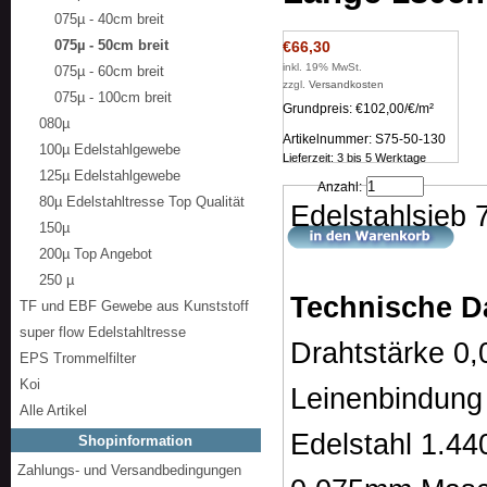
075µ - 40cm breit
075µ - 50cm breit
€66,30
inkl. 19% MwSt.
075µ - 60cm breit
zzgl.
Versandkosten
075µ - 100cm breit
Grundpreis: €102,00/€/m²
080µ
Artikelnummer: S75-50-130
100µ Edelstahlgewebe
Lieferzeit: 3 bis 5 Werktage
125µ Edelstahlgewebe
Anzahl:
80µ Edelstahltresse Top Qualität
Edelstahlsieb
150µ
200µ Top Angebot
250 µ
Technische D
TF und EBF Gewebe aus Kunststoff
super flow Edelstahltresse
Drahtstärke 0
EPS Trommelfilter
Koi
Leinenbindung
Alle Artikel
Edelstahl 1.44
Shopinformation
Zahlungs- und Versandbedingungen