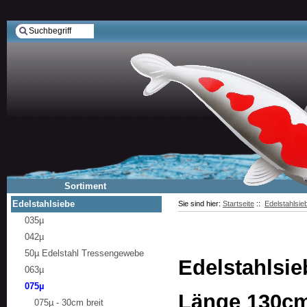
Sortiment
Edelstahlsiebe
Sie sind hier:
Startseite
::
Edelstahlsie
035µ
042µ
50µ Edelstahl Tressengewebe
Edelstahlsie
063µ
075µ
Länge 130c
075µ - 30cm breit