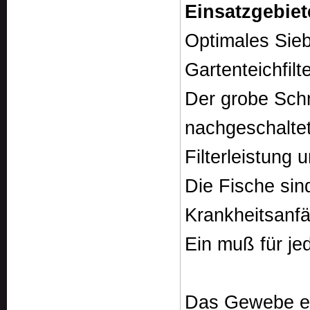
Einsatzgebie
Optimales Sie
Gartenteichfilte
Der grobe Schm
nachgeschaltet
Filterleistung 
Die Fische si
Krankheitsanfäl
Ein muß für je
Das Gewebe ei