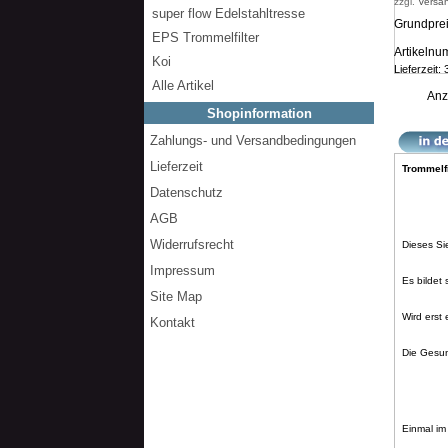
zzgl.
Versa
super flow Edelstahltresse
Grundprei
EPS Trommelfilter
Artikeln
Koi
Lieferzeit:
Alle Artikel
Anz
Shopinformation
Zahlungs- und Versandbedingungen
Lieferzeit
Tromm
Datenschutz
AGB
Widerrufsrecht
Dieses Si
Impressum
Es bildet
Site Map
Wird erst
Kontakt
Die Gesun
Einmal im