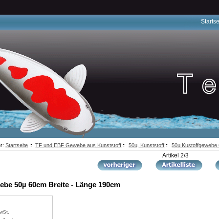
Startse
er:
Startseite
::
TF und EBF Gewebe aus Kunststoff
::
50µ, Kunststoff
::
50µ Kustoffgewebe 
Artikel 2/3
ebe 50µ 60cm Breite - Länge 190cm
wSt.