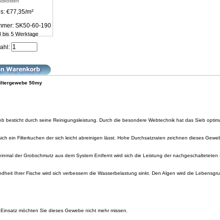
ndkosten
s: €77,35/m²
ummer: SK50-60-190
 3 bis 5 Werktage
ahl:
elfiltergewebe 50my
eb besticht durch seine Reinigungsleistung. Durch die besondere Webtechnik hat das Sieb opti
 sich ein Filterkuchen der sich leicht abreinigen lässt. Hohe Durchsatzraten zeichnen dieses Gewe
 einmal der Grobschmutz aus dem System Entfernt wird sich die Leistung der nachgeschalteteten F
dheit Ihrer Fische wird sich verbessern die Wasserbelastung sinkt. Den Algen wird die Lebens
 Einsatz möchten Sie dieses Gewebe nicht mehr missen.