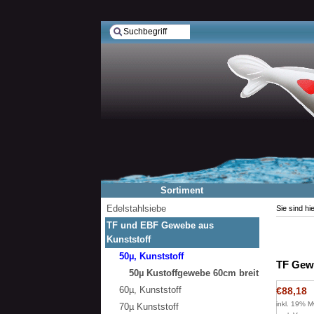
Sortiment
Edelstahlsiebe
Sie sind hi
TF und EBF Gewebe aus
Kunststoff
50µ, Kunststoff
TF Gew
50µ Kustoffgewebe 60cm breit
60µ, Kunststoff
€88,18
inkl. 19% M
70µ Kunststoff