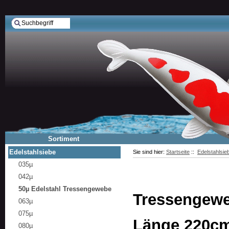
Sortiment
Edelstahlsiebe
Sie sind hier:
Startseite
::
Edelstahlsie
035µ
042µ
50µ Edelstahl Tressengewebe
Tressengeweb
063µ
075µ
Länge 220c
080µ