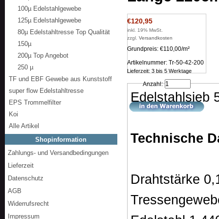
100µ Edelstahlgewebe
125µ Edelstahlgewebe
€120,95
inkl. 19% MwSt.
80µ Edelstahltresse Top Qualität
zzgl.
Versandkosten
150µ
Grundpreis: €110,00/m²
200µ Top Angebot
Artikelnummer: Tr-50-42-200
250 µ
Lieferzeit: 3 bis 5 Werktage
TF und EBF Gewebe aus Kunststoff
Anzahl:
super flow Edelstahltresse
Edelstahlsieb 
EPS Trommelfilter
Koi
Alle Artikel
Technische D
Shopinformation
Zahlungs- und Versandbedingungen
Lieferzeit
Drahtstärke 0
Datenschutz
AGB
Tressengeweb
Widerrufsrecht
Impressum