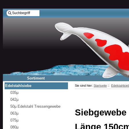
Sortiment
Edelstahlsiebe
Sie sind hier:
Startseite
::
Edelstahlsie
035µ
042µ
50µ Edelstahl Tressengewebe
Siebgewebe 1
063µ
075µ
Länge 150c
080µ