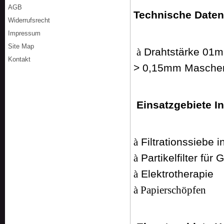
AGB
Technische Date
Widerrufsrecht
Impressum
Site Map
Drahtstärke 01
à
Kontakt
> 0,15mm Masche
Einsatzgebiete In
Filtrationssiebe i
à
Partikelfilter für 
à
Elektrotherapie
à
à
Papierschöpfen