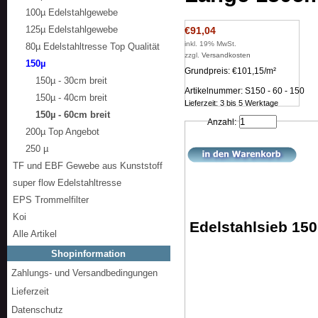
100µ Edelstahlgewebe
125µ Edelstahlgewebe
€91,04
inkl. 19% MwSt.
80µ Edelstahltresse Top Qualität
zzgl.
Versandkosten
150µ
Grundpreis: €101,15/m²
150µ - 30cm breit
Artikelnummer: S150 - 60 - 150
150µ - 40cm breit
Lieferzeit: 3 bis 5 Werktage
150µ - 60cm breit
Anzahl:
200µ Top Angebot
250 µ
TF und EBF Gewebe aus Kunststoff
super flow Edelstahltresse
EPS Trommelfilter
Koi
Edelstahlsieb 15
Alle Artikel
Shopinformation
Zahlungs- und Versandbedingungen
Lieferzeit
Datenschutz