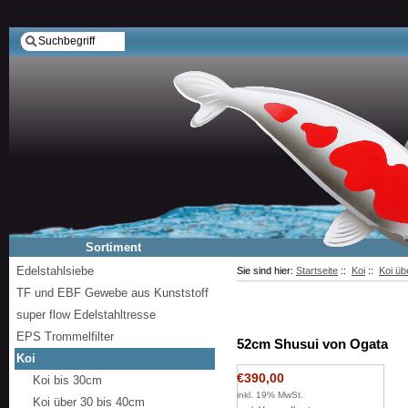
Sortiment
Edelstahlsiebe
Sie sind hier:
Startseite
::
Koi
::
Koi üb
TF und EBF Gewebe aus Kunststoff
super flow Edelstahltresse
EPS Trommelfilter
52cm Shusui von Ogata
Koi
€390,00
Koi bis 30cm
inkl. 19% MwSt.
Koi über 30 bis 40cm