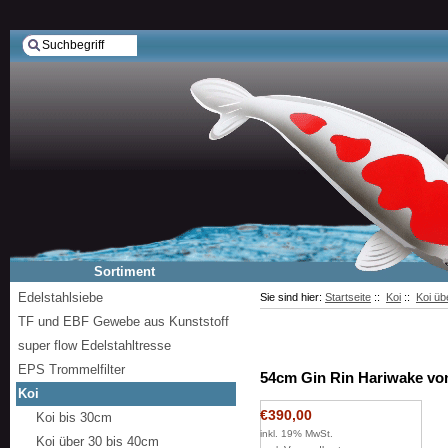
Sortiment
Edelstahlsiebe
Sie sind hier:
Startseite
::
Koi
::
Koi üb
TF und EBF Gewebe aus Kunststoff
super flow Edelstahltresse
EPS Trommelfilter
54cm Gin Rin Hariwake vo
Koi
€390,00
Koi bis 30cm
inkl. 19% MwSt.
Koi über 30 bis 40cm