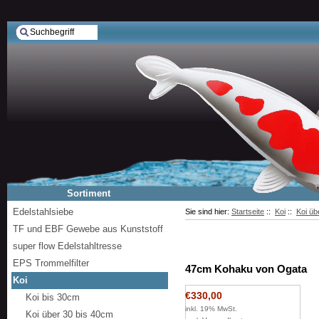
Sortiment
Edelstahlsiebe
Sie sind hier:
Startseite
::
Koi
::
Koi üb
TF und EBF Gewebe aus Kunststoff
super flow Edelstahltresse
EPS Trommelfilter
47cm Kohaku von Ogata
Koi
€330,00
Koi bis 30cm
inkl. 19% MwSt.
Koi über 30 bis 40cm