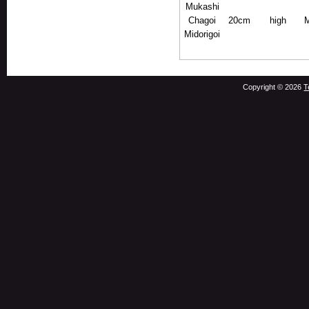
Mukashi
Chagoi
20
cm
high
M
Midorigoi
Copyright © 2026
T