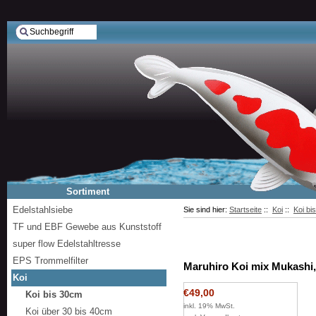
Sortiment
Edelstahlsiebe
Sie sind hier:
Startseite
::
Koi
::
Koi bi
TF und EBF Gewebe aus Kunststoff
super flow Edelstahltresse
EPS Trommelfilter
Maruhiro Koi mix Mukashi,
Koi
€49,00
Koi bis 30cm
inkl. 19% MwSt.
Koi über 30 bis 40cm