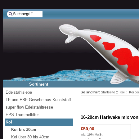
Sortiment
Edelstahlsiebe
Sie sind hier:
Startseite
::
Koi
::
Koi bi
TF und EBF Gewebe aus Kunststoff
super flow Edelstahltresse
EPS Trommelfilter
16-20cm Hariwake mix von
Koi
€50,00
Koi bis 30cm
inkl. 19% MwSt.
Koi über 30 bis 40cm