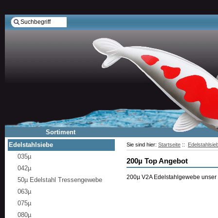
Sortiment
Edelstahlsiebe
Sie sind hier:
Startseite
::
Edelstahlsie
035µ
200µ Top Angebot
042µ
200µ V2A Edelstahlgewebe unser 
50µ Edelstahl Tressengewebe
063µ
075µ
080µ