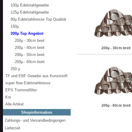
100µ Edelstahlgewebe
125µ Edelstahlgewebe
80µ Edelstahltresse Top Qualität
150µ
200µ Top Angebot
200µ - 30cm breit
200µ - 40cm breit
200µ - 30cm breit
200µ - 50cm breit
200µ - 60cm breit
250 µ
TF und EBF Gewebe aus Kunststoff
super flow Edelstahltresse
EPS Trommelfilter
Koi
Alle Artikel
200µ - 60cm breit
Shopinformation
Zahlungs- und Versandbedingungen
Lieferzeit