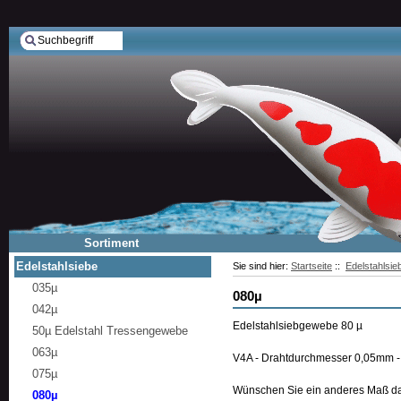
Sortiment
Edelstahlsiebe
Sie sind hier:
Startseite
::
Edelstahlsie
035µ
080µ
042µ
Edelstahlsiebgewebe 80 µ
50µ Edelstahl Tressengewebe
063µ
V4A - Drahtdurchmesser 0,05mm 
075µ
Wünschen Sie ein anderes Maß dan
080µ