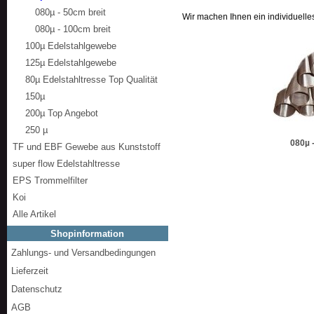
080µ - 50cm breit
Wir machen Ihnen ein individuelle
080µ - 100cm breit
100µ Edelstahlgewebe
125µ Edelstahlgewebe
80µ Edelstahltresse Top Qualität
150µ
200µ Top Angebot
250 µ
080µ 
TF und EBF Gewebe aus Kunststoff
super flow Edelstahltresse
EPS Trommelfilter
Koi
Alle Artikel
Shopinformation
Zahlungs- und Versandbedingungen
Lieferzeit
Datenschutz
AGB