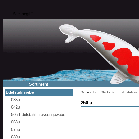
Sortiment
Edelstahlsiebe
Sie sind hier:
Startseite
::
Edelstahlsie
035µ
250 µ
042µ
50µ Edelstahl Tressengewebe
063µ
075µ
080µ