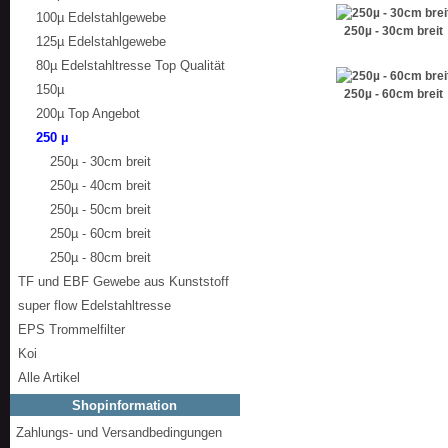
100µ Edelstahlgewebe
250µ - 30cm breit
125µ Edelstahlgewebe
80µ Edelstahltresse Top Qualität
150µ
250µ - 60cm breit
200µ Top Angebot
250 µ
250µ - 30cm breit
250µ - 40cm breit
250µ - 50cm breit
250µ - 60cm breit
250µ - 80cm breit
TF und EBF Gewebe aus Kunststoff
super flow Edelstahltresse
EPS Trommelfilter
Koi
Alle Artikel
Shopinformation
Zahlungs- und Versandbedingungen