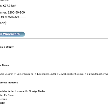
ndkosten
s: €77,35/m²
ummer: S200-50-100
 3 bis 5 Werktage
ahl:
lsieb 200my
he Daten
ärke 012mm -> Leinenbindung -> Edelstahl 1.4301
à
Gewebedicke 0,24mm -> 0,2mm Maschenwe
ebiete Industrie
nssiebe in der Industrie für flüssige Medien
ilter für Gase
herapie
öpfen