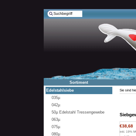
Sortiment
Edelstahlsiebe
Sie sind hi
035µ
042µ
50µ Edelstahl Tressengewebe
Siebgew
063µ
€38,68
075µ
inkl. 19% M
080µ