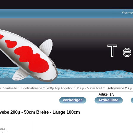
Startse
er:
Startseite
::
Edelstahlsiebe
::
200µ Top Angebot
::
200µ - 50cm breit
:: Siebgewebe 200µ 
Artikel 1/3
ebe 200µ - 50cm Breite - Länge 100cm
wSt.