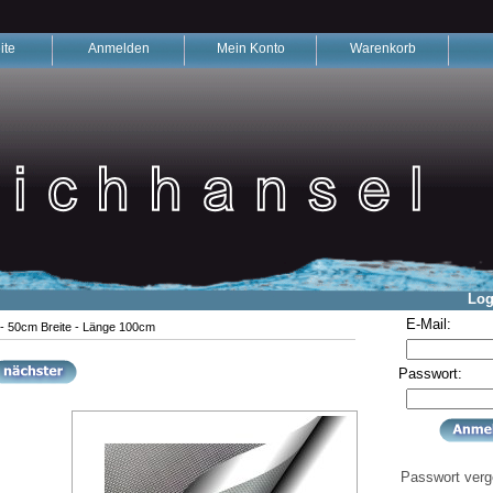
ite
Anmelden
Mein Konto
Warenkorb
Log
E-Mail:
- 50cm Breite - Länge 100cm
Passwort:
Passwort ver