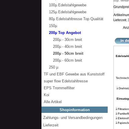
zzgl.
Versa
100µ Edelstahlgewebe
Grundprei
125µ Edelstahlgewebe
Artikeln
80µ Edelstahltresse Top Qualität
Lieferzeit:
150µ
Anz
200µ Top Angebot
200µ - 30cm breit
200µ - 40cm breit
200µ - 50cm breit
Edelstah
200µ - 60cm breit
250 µ
TF und EBF Gewebe aus Kunststoff
Technisc
super flow Edelstahltresse
EPS Trommelfilter
à
Drahtst
Koi
Einsatzg
Alle Artikel
à
Filtratio
Shopinformation
à
Partikelf
Zahlungs- und Versandbedingungen
à
Elektrot
à
Papiersch
Lieferzeit