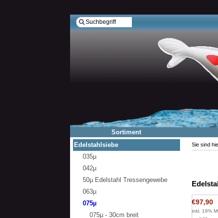
Sortiment
Edelstahlsiebe
Sie sind hi
035µ
042µ
50µ Edelstahl Tressengewebe
Edelsta
063µ
€97,90
075µ
inkl. 19% M
075µ - 30cm breit