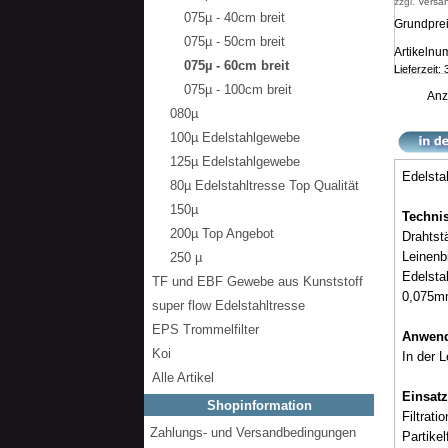
zzgl.
Versa
075µ - 40cm breit
Grundprei
075µ - 50cm breit
Artikeln
075µ - 60cm breit
Lieferzeit:
075µ - 100cm breit
Anz
080µ
100µ Edelstahlgewebe
125µ Edelstahlgewebe
Edelsta
80µ Edelstahltresse Top Qualität
150µ
Techni
200µ Top Angebot
Drahtst
Leinenb
250 µ
Edelsta
TF und EBF Gewebe aus Kunststoff
0,075m
super flow Edelstahltresse
EPS Trommelfilter
Anwe
Koi
In der L
Alle Artikel
Einsatz
Shopinformation
Filtrati
Zahlungs- und Versandbedingungen
Partikel