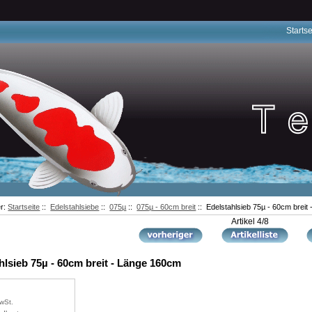
Startse
er:
Startseite
::
Edelstahlsiebe
::
075µ
::
075µ - 60cm breit
:: Edelstahlsieb 75µ - 60cm breit
Artikel 4/8
hlsieb 75µ - 60cm breit - Länge 160cm
wSt.