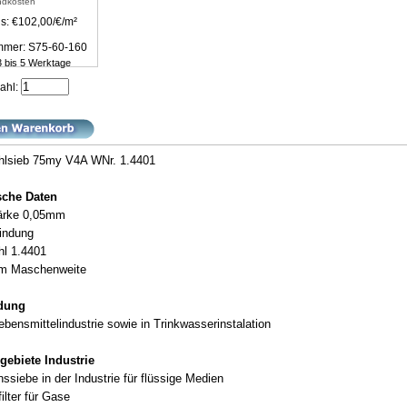
ndkosten
s: €102,00/€/m²
ummer: S75-60-160
 3 bis 5 Werktage
ahl:
hlsieb 75my V4A WNr. 1.4401
sche Daten
ärke 0,05mm
indung
hl 1.4401
m Maschenweite
ndung
ebensmittelindustrie sowie in Trinkwasserinstalation
gebiete Industrie
onssiebe in der Industrie für flüssige Medien
filter für Gase