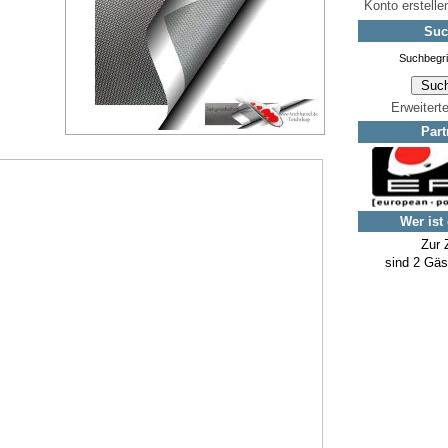
Konto erstelle
Suc
Erweitert
Part
Wer ist
Zur 
sind 2 Gäs