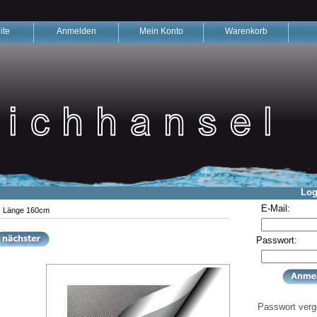
ite
Anmelden
Mein Konto
Warenkorb
Log
E-Mail:
 - Länge 160cm
Passwort:
Passwort ver