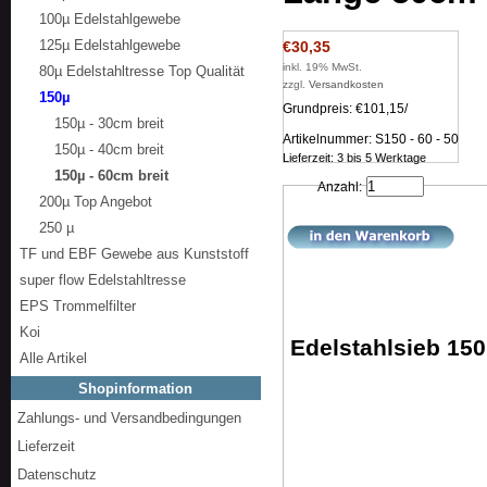
100µ Edelstahlgewebe
125µ Edelstahlgewebe
€30,35
inkl. 19% MwSt.
80µ Edelstahltresse Top Qualität
zzgl.
Versandkosten
150µ
Grundpreis: €101,15/
150µ - 30cm breit
Artikelnummer: S150 - 60 - 50
150µ - 40cm breit
Lieferzeit: 3 bis 5 Werktage
150µ - 60cm breit
Anzahl:
200µ Top Angebot
250 µ
TF und EBF Gewebe aus Kunststoff
super flow Edelstahltresse
EPS Trommelfilter
Koi
Edelstahlsieb 15
Alle Artikel
Shopinformation
Zahlungs- und Versandbedingungen
Lieferzeit
Datenschutz