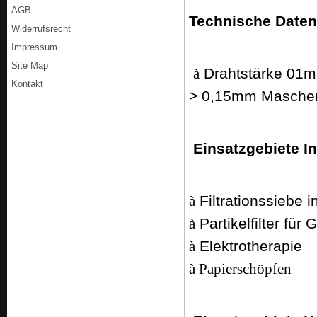
AGB
Technische Date
Widerrufsrecht
Impressum
Site Map
Drahtstärke 01
à
Kontakt
> 0,15mm Masche
Einsatzgebiete In
Filtrationssiebe i
à
Partikelfilter für 
à
Elektrotherapie
à
à
Papierschöpfen