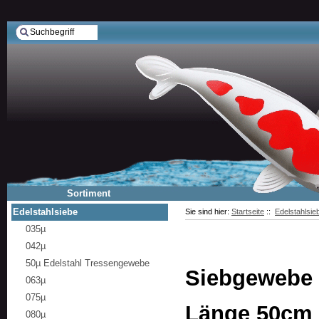
Sortiment
Edelstahlsiebe
Sie sind hier:
Startseite
::
Edelstahlsie
035µ
042µ
50µ Edelstahl Tressengewebe
Siebgewebe 1
063µ
075µ
Länge 50cm
080µ