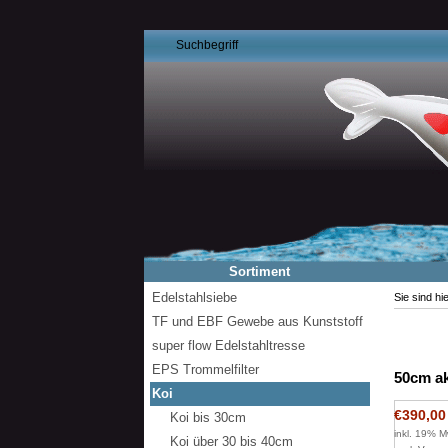
Sortiment
Edelstahlsiebe
Sie sind hi
TF und EBF Gewebe aus Kunststoff
super flow Edelstahltresse
EPS Trommelfilter
50cm a
Koi
€390,00
Koi bis 30cm
inkl. 19% M
Koi über 30 bis 40cm