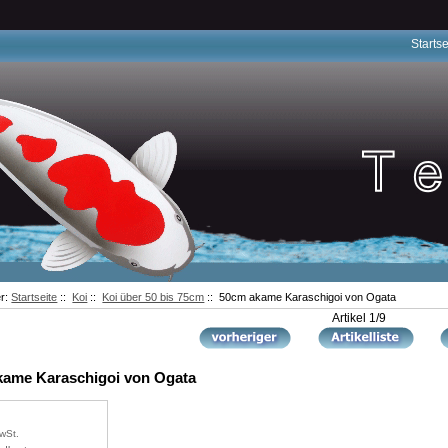
Startse
er:
Startseite
::
Koi
::
Koi über 50 bis 75cm
:: 50cm akame Karaschigoi von Ogata
Artikel 1/9
kame Karaschigoi von Ogata
wSt.