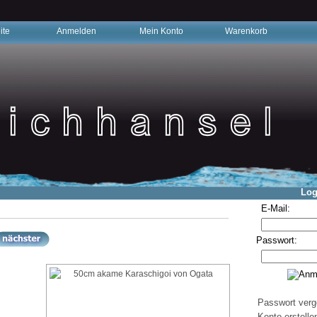
ite
Anmelden
Mein Konto
Warenkorb
Log
E-Mail:
Passwort:
Passwort ver
Konto erstelle