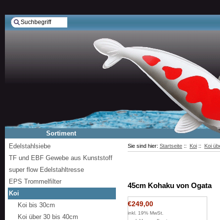
Sortiment
Edelstahlsiebe
Sie sind hier:
Startseite
::
Koi
::
Koi üb
TF und EBF Gewebe aus Kunststoff
super flow Edelstahltresse
EPS Trommelfilter
45cm Kohaku von Ogata
Koi
€249,00
Koi bis 30cm
inkl. 19% MwSt.
Koi über 30 bis 40cm