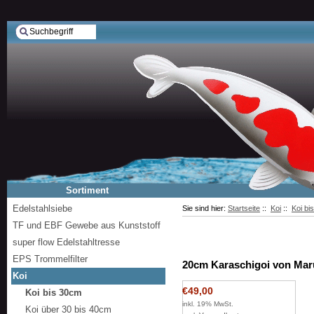
Sortiment
Edelstahlsiebe
Sie sind hier:
Startseite
::
Koi
::
Koi bi
TF und EBF Gewebe aus Kunststoff
super flow Edelstahltresse
EPS Trommelfilter
20cm Karaschigoi von Mar
Koi
€49,00
Koi bis 30cm
inkl. 19% MwSt.
Koi über 30 bis 40cm