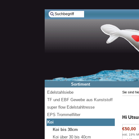
Sortiment
Edelstahlsiebe
Sie sind hi
TF und EBF Gewebe aus Kunststoff
super flow Edelstahltresse
EPS Trommelfilter
Hi Utsu
Koi
€50,00
Koi bis 30cm
inkl. 19% M
Koi über 30 bis 40cm