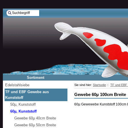
Sortiment
Edelstahlsiebe
Sie sind hier:
Startseite
::
TF und EBF 
TF und EBF Gewebe aus
Gewebe 60µ 100cm Breite
Kunststoff
50µ, Kunststoff
60µ Gewewebe Kunststoff 100cm b
60µ, Kunststoff
Gewebe 60µ 40cm Breite
Gewebe 60µ 50cm Breite