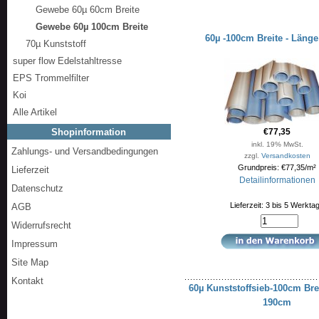
Gewebe 60µ 60cm Breite
Gewebe 60µ 100cm Breite
60µ -100cm Breite - Läng
70µ Kunststoff
super flow Edelstahltresse
EPS Trommelfilter
Koi
Alle Artikel
Shopinformation
€77,35
inkl. 19% MwSt.
Zahlungs- und Versandbedingungen
zzgl.
Versandkosten
Grundpreis: €77,35/m²
Lieferzeit
Detailinformationen
Datenschutz
Lieferzeit: 3 bis 5 Werkta
AGB
Widerrufsrecht
Impressum
Site Map
Kontakt
60µ Kunststoffsieb-100cm Bre
190cm