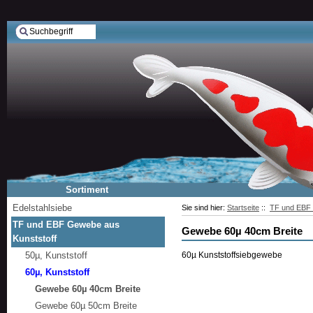
Sortiment
Edelstahlsiebe
Sie sind hier:
Startseite
::
TF und EBF 
TF und EBF Gewebe aus
Gewebe 60µ 40cm Breite
Kunststoff
50µ, Kunststoff
60µ Kunststoffsiebgewebe
60µ, Kunststoff
Gewebe 60µ 40cm Breite
Gewebe 60µ 50cm Breite