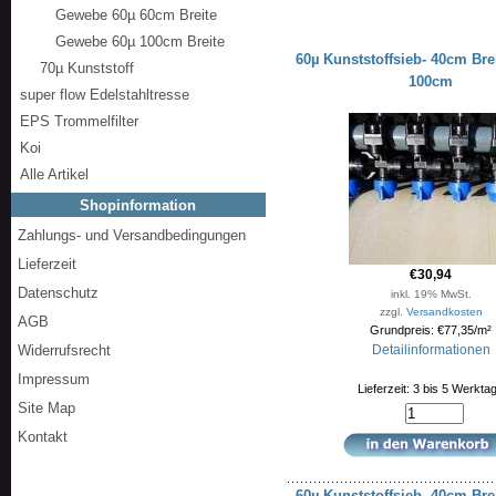
Gewebe 60µ 60cm Breite
Gewebe 60µ 100cm Breite
60µ Kunststoffsieb- 40cm Bre
70µ Kunststoff
100cm
super flow Edelstahltresse
EPS Trommelfilter
Koi
Alle Artikel
Shopinformation
Zahlungs- und Versandbedingungen
Lieferzeit
€30,94
Datenschutz
inkl. 19% MwSt.
zzgl.
Versandkosten
AGB
Grundpreis: €77,35/m²
Widerrufsrecht
Detailinformationen
Impressum
Lieferzeit: 3 bis 5 Werkta
Site Map
Kontakt
60µ Kunststoffsieb -40cm Bre