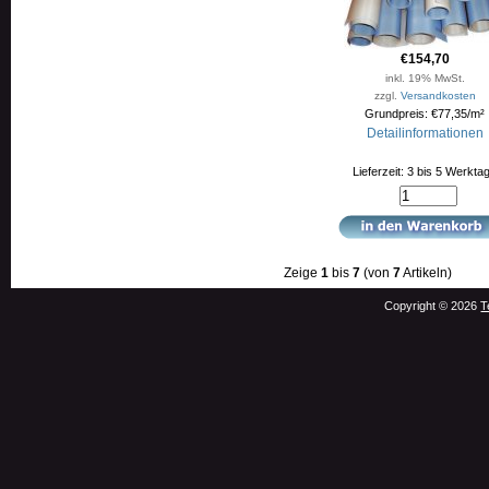
€154,70
inkl. 19% MwSt.
zzgl.
Versandkosten
Grundpreis: €77,35/m²
Detailinformationen
Lieferzeit: 3 bis 5 Werkta
Zeige
1
bis
7
(von
7
Artikeln)
Copyright © 2026
T