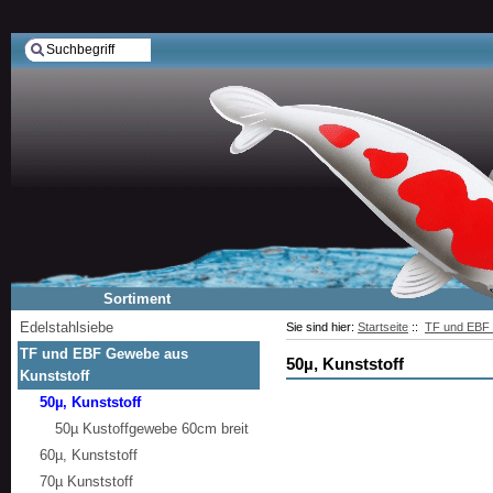
Sortiment
Edelstahlsiebe
Sie sind hier:
Startseite
::
TF und EBF 
TF und EBF Gewebe aus
50µ, Kunststoff
Kunststoff
50µ, Kunststoff
50µ Kustoffgewebe 60cm breit
60µ, Kunststoff
70µ Kunststoff