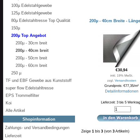
100µ Edelstahlgewebe
125µ Edelstahlgewebe
80µ Edelstahltresse Top Qualität
200µ - 40cm Breite - Läng
150µ
200µ Top Angebot
200µ - 30cm breit
200µ - 40cm breit
200µ - 50cm breit
200µ - 60cm breit
€30,94
250 µ
inkl. 19% MwSt.
TF und EBF Gewebe aus Kunststoff
zzgl.
Versandkosten
Grundpreis: €77,35/m²
super flow Edelstahltresse
Detailinformationen
EPS Trommelfilter
Lieferzeit: 3 bis 5 Werkta
Koi
Alle Artikel
Shopinformation
Zahlungs- und Versandbedingungen
Zeige
1
bis
3
(von
3
Artikeln)
Lieferzeit