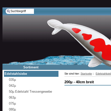
Sortiment
Edelstahlsiebe
Sie sind hier:
Startseite
::
Edelstahlsie
035µ
200µ - 40cm breit
042µ
50µ Edelstahl Tressengewebe
063µ
075µ
080µ