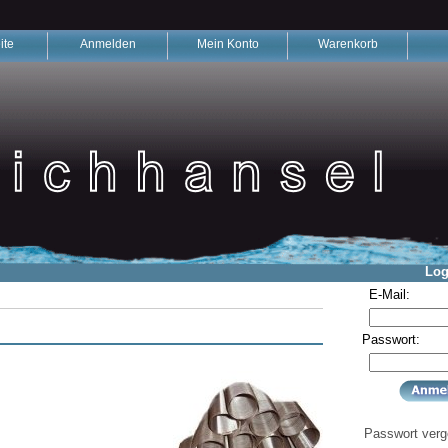
ite
Anmelden
Mein Konto
Warenkorb
Log
E-Mail:
Passwort:
Passwort ver