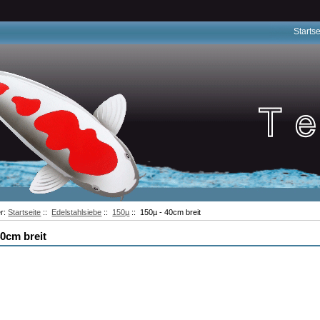
Startse
er:
Startseite
::
Edelstahlsiebe
::
150µ
:: 150µ - 40cm breit
40cm breit