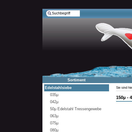
Sortiment
Edelstahlsiebe
Sie sind hi
035µ
150µ - 
042µ
50µ Edelstahl Tressengewebe
063µ
075µ
080µ