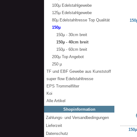
100µ Edelstahlgewebe
125µ Edelstahlgewebe
80µ Edelstahltresse Top Qualität
150
150µ
150µ - 30cm breit
150µ - 40cm breit
150µ - 60cm breit
200µ Top Angebot
250 µ
TF und EBF Gewebe aus Kunststoff
super flow Edelstahltresse
EPS Trommelfilter
Koi
Alle Artikel
Shopinformation
Zahlungs- und Versandbedingungen
Lieferzeit
150µ
Datenschutz