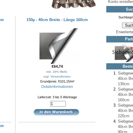
Konto erstelle
Suc
0cm
150µ - 40cm Breite - Länge 160cm
Erweitert
Part
Bests
€64,74
inkl. 19% MwSt.
Siebgew
zzgl.
Versandkosten
40cm Bre
Grundpreis: €101,15/m²
130cm
Detailinformationen
Siebgew
40cm Bre
Lieferzeit: 3 bis 5 Werktage
160cm
Siebgew
40cm Bre
220cm
Siebgew
0cm
40cm Bre
90cm