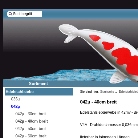
Sortiment
Edelstahlsiebe
Sie sind hier:
Startseite
::
Edelstahlsie
035µ
042µ - 40cm breit
042µ
Edelstahlsiebgewebe in 42my - Br
042µ - 30cm breit
042µ - 40cm breit
V4A - Drahtdurchmesser 0,036mm
042µ - 50cm breit
042µ - 60cm breit
lieferbar in folgenden Längen