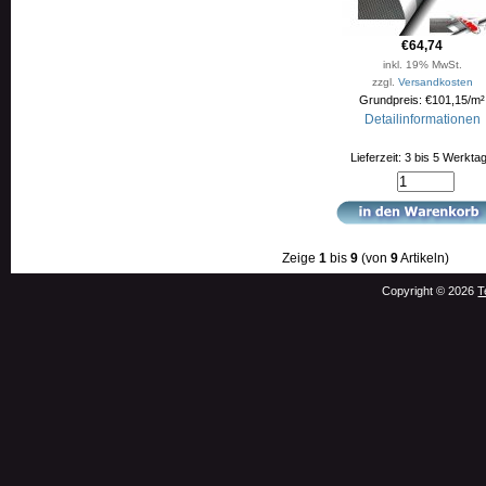
€64,74
inkl. 19% MwSt.
zzgl.
Versandkosten
Grundpreis: €101,15/m²
Detailinformationen
Lieferzeit: 3 bis 5 Werkta
Zeige
1
bis
9
(von
9
Artikeln)
Copyright © 2026
T