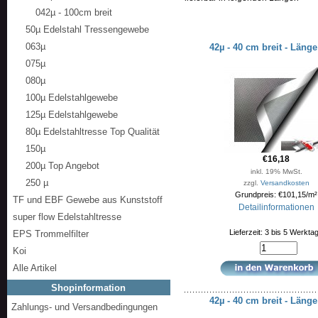
042µ - 100cm breit
50µ Edelstahl Tressengewebe
063µ
42µ - 40 cm breit - Läng
075µ
080µ
100µ Edelstahlgewebe
125µ Edelstahlgewebe
80µ Edelstahltresse Top Qualität
150µ
€16,18
200µ Top Angebot
inkl. 19% MwSt.
250 µ
zzgl.
Versandkosten
Grundpreis: €101,15/m²
TF und EBF Gewebe aus Kunststoff
Detailinformationen
super flow Edelstahltresse
Lieferzeit: 3 bis 5 Werkta
EPS Trommelfilter
Koi
Alle Artikel
Shopinformation
42µ - 40 cm breit - Läng
Zahlungs- und Versandbedingungen